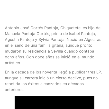
Antonio José Cortés Pantoja, Chiquetete, es hijo de
Manuela Pantoja Cortés, primo de Isabel Pantoja,
Agustín Pantoja y Sylvia Pantoja. Nació en Algeciras
en el seno de una familia gitana, aunque pronto
mudaron su residencia a Sevilla cuando contaba
ocho años. Con doce años se inició en el mundo
artístico.
En la década de los noventa llegó a publicar tres LP,
aunque su carrera inició un cierto declive, pues no
repetiría los éxitos alcanzados en décadas
anteriores.