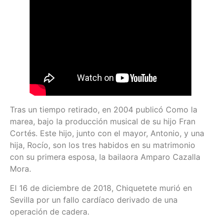
Tras un tiempo retirado, en 2004 publicó Como la
marea, bajo la producción musical de su hijo Fran
Cortés. Este hijo, junto con el mayor, Antonio, y una
hija, Rocío, son los tres habidos en su matrimonio
con su primera esposa, la bailaora Amparo Cazalla
Mora.
El 16 de diciembre de 2018, Chiquetete murió en
Sevilla por un fallo cardíaco derivado de una
operación de cadera.