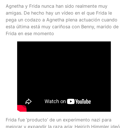
Agnetha y Frida nunca han sido realmente muy
amigas. De hecho hay un vídeo en el que Frida le
pega un codazo a Agnetha plena actuación cuando
esta última está muy cariñosa con Benny, marido de
Frida en ese momento
Frida fue ‘producto’ de un experimento nazi para
mejorar y expandir la raza aria: Heirich Himmler ideó