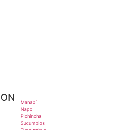
ION
Manabí
Napo
Pichincha
Sucumbios