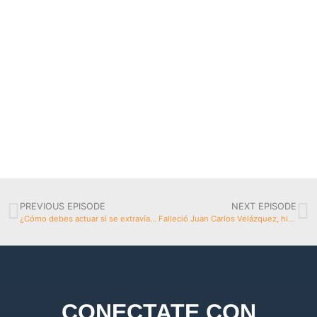
PREVIOUS EPISODE
NEXT EPISODE
¿Cómo debes actuar si se extravía tu mascota?
Falleció Juan Carlos Velázquez, histórico baterista de Los Iracundos
CONECTATE CON